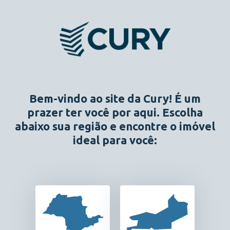
Voltar
Imóveis em São Paulo
Bem-vindo ao site da Cury! É um
prazer ter você por aqui. Escolha
Estado e Região
Estágio da obra
Dor
abaixo sua região e encontre o imóvel
ideal para você: