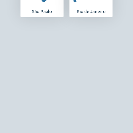
São Paulo
Rio de Janeiro
Lançamento
Mérito Ipiranga
Ipiranga
1 e 2 dorms com terraço | opção de suíte | vaga |
lazer completo
Beach Tennis
Piscinas
Churrasqueira